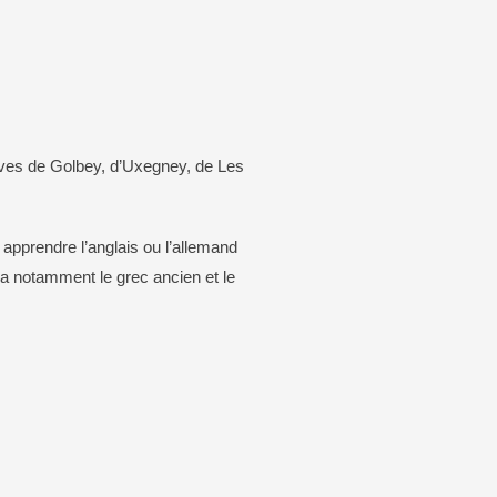
aison de Grandrupt
Carte d’identité / passeport
mation
que
lèves de Golbey, d’Uxegney, de Les
apprendre l’anglais ou l’allemand
y a notamment le grec ancien et le