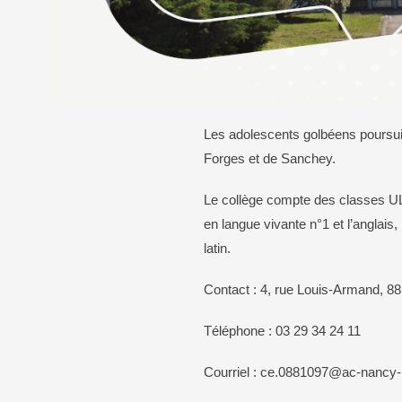
Bureaux de vote
Calendrier des élections
Transport
En voiture
Les adolescents golbéens poursuiv
En bus
Forges et de Sanchey.
À vélo
Le collège compte des classes ULIS
en langue vivante n°1 et l’anglais,
latin.
Contact : 4, rue Louis-Armand, 8
Téléphone : 03 29 34 24 11
Courriel : ce.0881097@ac-nancy-