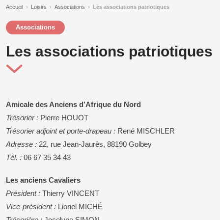
Accueil
›
Loisirs
›
Associations
›
Les associations patriotiques
Associations
Les associations patriotiques
Amicale des Anciens d’Afrique du Nord
Trésorier :
Pierre HOUOT
Trésorier adjoint et porte-drapeau :
René MISCHLER
Adresse :
22, rue Jean-Jaurès, 88190 Golbey
Tél. :
06 67 35 34 43
Les anciens Cavaliers
Président :
Thierry VINCENT
Vice-président :
Lionel MICHÉ
Trésorière :
Jocelyne SIMON