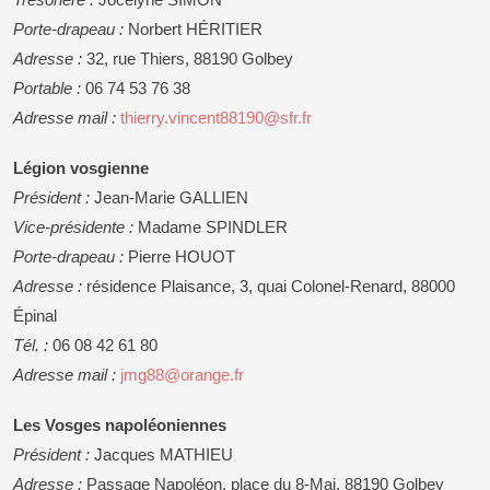
Porte-drapeau :
Norbert HÉRITIER
Adresse :
32, rue Thiers, 88190 Golbey
Portable :
06 74 53 76 38
Adresse mail :
thierry.vincent88190@sfr.fr
Légion vosgienne
Président :
Jean-Marie GALLIEN
Vice-présidente :
Madame SPINDLER
Porte-drapeau :
Pierre HOUOT
Adresse :
résidence Plaisance, 3, quai Colonel-Renard, 88000
Épinal
Tél. :
06 08 42 61 80
Adresse mail :
jmg88@orange.fr
Les Vosges napoléoniennes
Président :
Jacques MATHIEU
Adresse :
Passage Napoléon, place du 8-Mai, 88190 Golbey