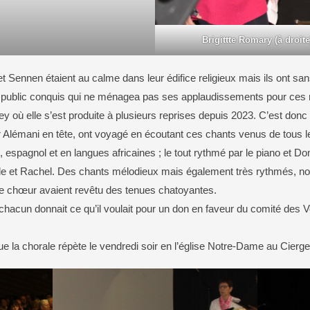
Brigittte Romary (à droit
et Sennen étaient au calme dans leur édifice religieux mais ils ont s
un public conquis qui ne ménagea pas ses applaudissements pour ces r
y où elle s’est produite à plusieurs reprises depuis 2023. C’est don
 Alémani en tête, ont voyagé en écoutant ces chants venus de tous le
is, espagnol et en langues africaines ; le tout rythmé par le piano et D
de et Rachel. Des chants mélodieux mais également très rythmés, no
 de chœur avaient revêtu des tenues chatoyantes.
e, chacun donnait ce qu’il voulait pour un don en faveur du comité des 
e la chorale répète le vendredi soir en l’église Notre-Dame au Cierge,