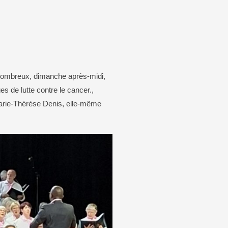
aison de Grandrupt
Carte d’identité / passeport
mation
que
t nombreux, dimanche après-midi,
s de lutte contre le cancer.,
 Marie-Thérèse Denis, elle-même