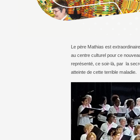
Bureaux de vote
Calendrier des élections
Transport
En voiture
Le père Mathias est extraordinair
En bus
au centre culturel pour ce nouvea
À vélo
représenté, ce soir-là, par la se
atteinte de cette terrible maladie.