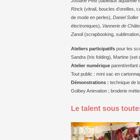
Josiane Petit
(tableaux aquarelle e
Rinc
k (vitrail, boucles d’oreilles,
de mode en perles),
Daniel Soller
électroniques),
Vannerie de Châte
Zanoli
(scrapbooking, sublimation,
Ateliers participatifs
pour les sco
Sandra (Iris folding), Martine (set 
Atelier numérique
parent/enfant
Tout public : mini sac en cartonna
Démonstrations :
technique de la 
Golbey Animation ; broderie métier
Le talent sous tout