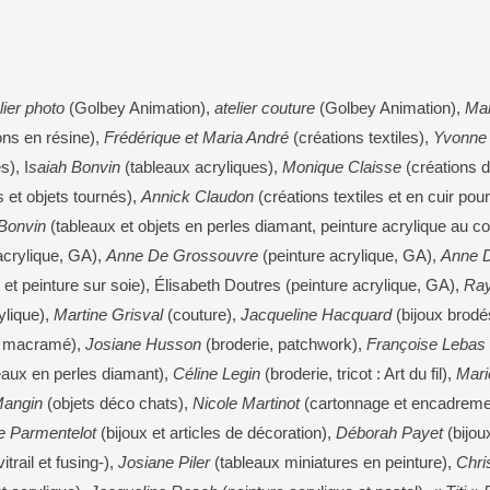
lier photo
(Golbey Animation),
atelier couture
(Golbey Animation),
Mar
ons en résine),
Frédérique et Maria André
(créations textiles),
Yvonne
s), I
saiah Bonvin
(tableaux acryliques),
Monique Claisse
(créations d
s et objets tournés),
Annick Claudon
(créations textiles et en cuir pou
-Bonvin
(tableaux et objets en perles diamant, peinture acrylique au c
acrylique, GA),
Anne De Grossouvre
(peinture acrylique, GA),
Anne 
et peinture sur soie), Élisabeth Doutres (peinture acrylique, GA),
Ra
ylique),
Martine Grisval
(couture),
Jacqueline Hacquard
(bijoux brodé
n macramé),
Josiane Husson
(broderie, patchwork),
Françoise Lebas
eaux en perles diamant),
Céline Legin
(broderie, tricot : Art du fil),
Mari
Mangin
(objets déco chats),
Nicole Martinot
(cartonnage et encadreme
e Parmentelot
(bijoux et articles de décoration),
Déborah Payet
(bijou
trail et fusing-),
Josiane Piler
(tableaux miniatures en peinture),
Chri