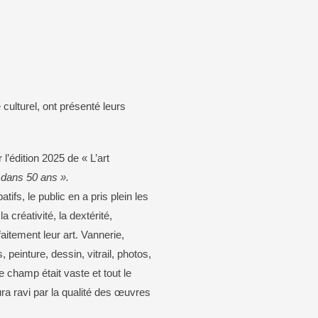
aison de Grandrupt
Carte d’identité / passeport
mation
que
 culturel, ont présenté leurs
’édition 2025 de « L’art
dans 50 ans ».
tifs, le public en a pris plein les
 créativité, la dextérité,
aitement leur art. Vannerie,
 peinture, dessin, vitrail, photos,
e champ était vaste et tout le
ura ravi par la qualité des œuvres