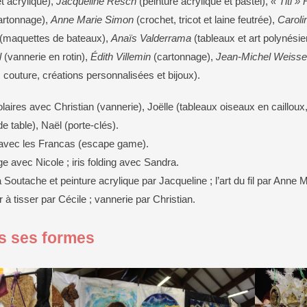
t acrylique),
Jacqueline Resch
(peinture acrylique et pastel),
« Titi »
 cartonnage),
Anne Marie Simon
(crochet, tricot et laine feutrée),
Carol
(maquettes de bateaux),
Anaïs Valderrama
(tableaux et art polynésie
l
(vannerie en rotin),
Édith Villemin
(cartonnage),
Jean-Michel Weisse
 couture, créations personnalisées et bijoux).
laires avec Christian (vannerie), Joëlle (tableaux oiseaux en cailloux
de table), Naël (porte-clés).
 avec les Francas (escape game).
ge avec Nicole ; iris folding avec Sandra.
Soutache et peinture acrylique par Jacqueline ; l’art du fil par Anne M
 à tisser par Cécile ; vannerie par Christian.
es ses formes