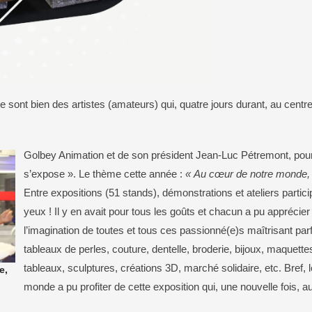
Le CHI
Salle Barbelouze ou m
Police Municipale
Son histoire
L’EHPAD
Centre culturel et d’ani
Document d’information communal sur les
Sa situation géographi
risques majeurs (DICRIM)
Golbey en chiffres
Plan tranquillité vacances
Le CCAS
Environnement
Sécurité routière
Le SDIS 88
Présentation
Les bonnes pratiques
 sont bien des artistes (amateurs) qui, quatre jours durant, au centre
Aides pour les jeunes
La déchèterie
Aides pour les familles
La collecte des déchets
Aides pour les seniors
Les déchets verts
Golbey Animation et de son président Jean-Luc Pétremont, pour l
Aides pour les personnes en difficulté
Le parc photovoltaïque
Conseil d’administration
s’expose ». Le thème cette année :
« Au cœur de notre monde, 
Les arrêtés
Entre expositions (51 stands), démonstrations et ateliers participa
yeux ! Il y en avait pour tous les goûts et chacun a pu apprécier la
l’imagination de toutes et tous ces passionné(e)s maîtrisant parf
tableaux de perles, couture, dentelle, broderie, bijoux, maquettes,
tableaux, sculptures, créations 3D, marché solidaire, etc. Bref, l
e,
monde a pu profiter de cette exposition qui, une nouvelle fois, a