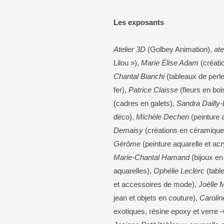
Les exposants
Atelier 3D
(Golbey Animation),
ate
Lilou »),
Marie Élise Adam
(créati
Chantal Bianchi
(tableaux de perle
fer),
Patrice Claisse
(fleurs en boi
(cadres en galets),
Sandra Dailly
déco),
Michèle Dechen
(peinture 
Demaisy
(créations en céramique 
Gérôme
(peinture aquarelle et acr
Marie-Chantal Hamand
(bijoux e
aquarelles),
Ophélie Leclerc
(tabl
et accessoires de mode),
Joëlle 
jean et objets en couture),
Carolin
exotiques, résine epoxy et verre -vi