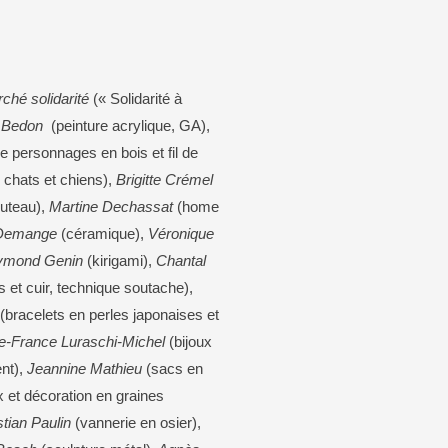
ché solidarité
(« Solidarité à
 Bedon
(peinture acrylique, GA),
e personnages en bois et fil de
r chats et chiens),
Brigitte Crémel
outeau),
Martine Dechassat
(home
Demange
(céramique),
Véronique
ymond Genin
(kirigami),
Chantal
s et cuir, technique soutache),
(bracelets en perles japonaises et
e-France Luraschi-Michel
(bijoux
nt),
Jeannine Mathieu
(sacs en
x et décoration en graines
stian Paulin
(vannerie en osier),