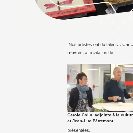
Bureaux de vote
Calendrier des élections
Transport
En voiture
.Nos artistes ont du talent… Car ce
En bus
œuvres, à l’invitation de
À vélo
Carole Colin, adjointe à la cultur
et Jean-Luc Pétremont.
présentées.