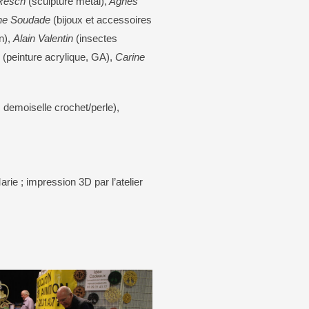
 Resch
(sculpture métal),
Agnès
ine Soudade
(bijoux et accessoires
n),
Alain Valentin
(insectes
(peinture acrylique, GA),
Carine
, demoiselle crochet/perle),
arie ; impression 3D par l’atelier