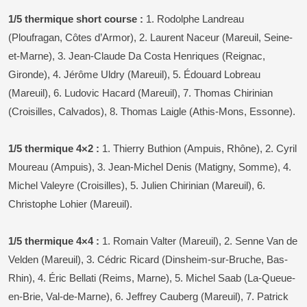
1/5 thermique short course :
1. Rodolphe Landreau
(Ploufragan, Côtes d’Armor), 2. Laurent Naceur (Mareuil, Seine-
et-Marne), 3. Jean-Claude Da Costa Henriques (Reignac,
Gironde), 4. Jérôme Uldry (Mareuil), 5. Édouard Lobreau
(Mareuil), 6. Ludovic Hacard (Mareuil), 7. Thomas Chirinian
(Croisilles, Calvados), 8. Thomas Laigle (Athis-Mons, Essonne).
1/5 thermique 4×2 :
1. Thierry Buthion (Ampuis, Rhône), 2. Cyril
Moureau (Ampuis), 3. Jean-Michel Denis (Matigny, Somme), 4.
Michel Valeyre (Croisilles), 5. Julien Chirinian (Mareuil), 6.
Christophe Lohier (Mareuil).
1/5 thermique 4×4 :
1. Romain Valter (Mareuil), 2. Senne Van de
Velden (Mareuil), 3. Cédric Ricard (Dinsheim-sur-Bruche, Bas-
Rhin), 4. Éric Bellati (Reims, Marne), 5. Michel Saab (La-Queue-
en-Brie, Val-de-Marne), 6. Jeffrey Cauberg (Mareuil), 7. Patrick