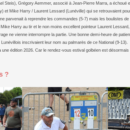
el Steis), Grégory Aemmer, associé à Jean-Pierre Marra, a échoué en
lly) et Mike Harry / Laurent Lessard (Lunéville) qui se retrouvaient po
ane parvenait à reprendre les commandes (5-7) mais les boulistes de 
 Mike Harry au tir et le non moins excellent pointeur Laurent Lessard, 
rage ne vienne interrompre la partie. Une bonne demi-heure de patience 
s Lunévillois inscrivaient leur nom au palmarès de ce National (9-13).
a une édition 2026. Car le rendez-vous estival golbéen est désormais 
s ?