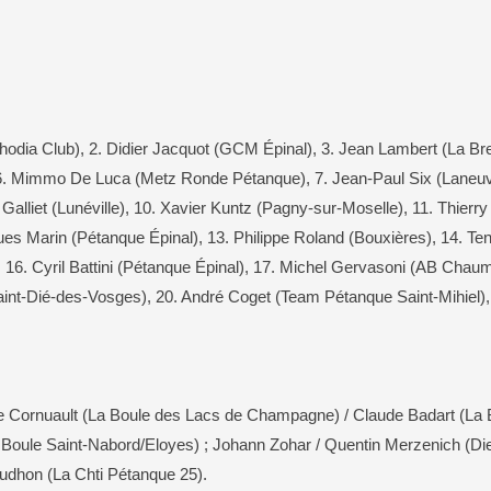
dia Club), 2. Didier Jacquot (GCM Épinal), 3. Jean Lambert (La Bress
6. Mimmo De Luca (Metz Ronde Pétanque), 7. Jean-Paul Six (Laneuvev
e Galliet (Lunéville), 10. Xavier Kuntz (Pagny-sur-Moselle), 11. Thie
ues Marin (Pétanque Épinal), 13. Philippe Roland (Bouxières), 14. Te
, 16. Cyril Battini (Pétanque Épinal), 17. Michel Gervasoni (AB Chau
nt-Dié-des-Vosges), 20. André Coget (Team Pétanque Saint-Mihiel), 
e Cornuault (La Boule des Lacs de Champagne) / Claude Badart (La 
 Boule Saint-Nabord/Eloyes) ; Johann Zohar / Quentin Merzenich (Die
Prudhon (La Chti Pétanque 25).