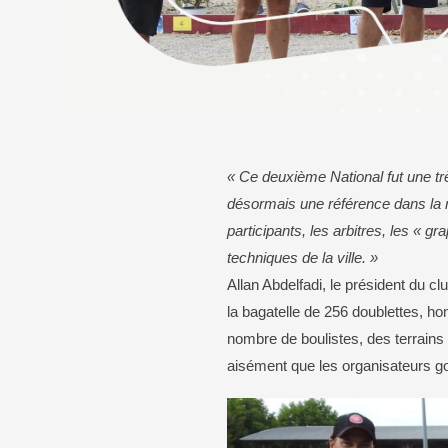
Bureaux de vote
Calendrier des élections
Transport
En voiture
En bus
« Ce deuxième National fut une tr
À vélo
désormais une référence dans la r
participants, les arbitres, les « g
techniques de la ville. »
Allan Abdelfadi, le président du c
la bagatelle de 256 doublettes, 
nombre de boulistes, des terrains 
aisément que les organisateurs go