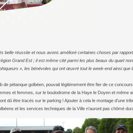
Le CHI
Salle Barbelouze ou m
Police Municipale
Son histoire
L’EHPAD
Centre culturel et d’ani
Document d’information communal sur les
Sa situation géographi
risques majeurs (DICRIM)
Golbey en chiffres
Plan tranquillité vacances
Le CCAS
Environnement
Sécurité routière
Le SDIS 88
Présentation
Les bonnes pratiques
Aides pour les jeunes
La déchèterie
ès belle réussite et nous avons amélioré certaines choses par rappor
Aides pour les familles
La collecte des déchets
Aides pour les seniors
Les déchets verts
égion Grand Est ; il est même cité parmi les plus beaux du quart nord
Aides pour les personnes en difficulté
Le parc photovoltaïque
raphiqueurs », les bénévoles qui ont œuvré tout le week-end ainsi que l
Conseil d’administration
Les arrêtés
lub de pétanque golbéen, pouvait légitimement être fier de ce concours 
hommes et femmes, sur le boulodrome de la Haye le Doyen et même a
ont dû être tracés sur le parking ! Ajouter à cela le montage d’une t
lbéens et les services techniques de la Ville n’auront pas chômé dura