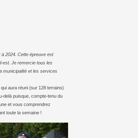
aison de Grandrupt
Carte d’identité / passeport
mation
que
t à 2024. Cette épreuve est
-est. Je remercie tous les
a municipalité et les services
qui aura réuni (sur 128 terrains)
u-delà puisque, compte-tenu du
ribune et vous comprendrez
nt toute la semaine !