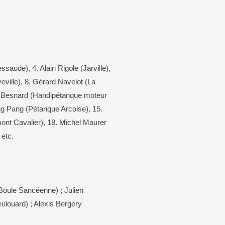
aude), 4. Alain Rigole (Jarville),
ille), 8. Gérard Navelot (La
rry Besnard (Handipétanque moteur
ng Pang (Pétanque Arcoise), 15.
mont Cavalier), 18. Michel Maurer
etc.
Boule Sancéenne) ; Julien
ulouard) ; Alexis Bergery