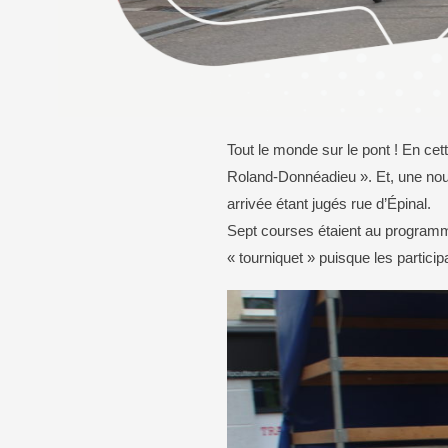
Bureaux de vote
Calendrier des élections
Transport
En voiture
Tout le monde sur le pont ! En cet
En bus
Roland-Donnéadieu ». Et, une nouve
À vélo
arrivée étant jugés rue d’Épinal.
Sept courses étaient au programm
« tourniquet » puisque les particip