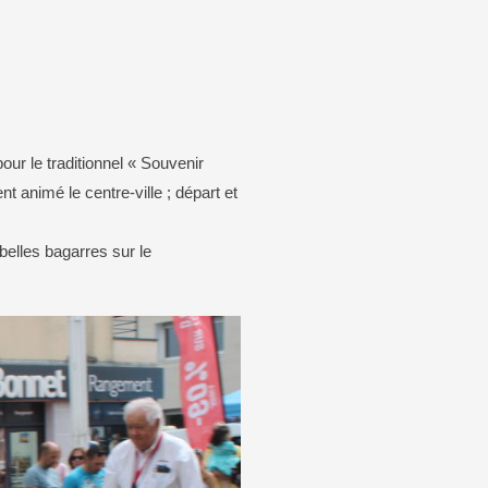
aison de Grandrupt
Carte d’identité / passeport
mation
que
our le traditionnel « Souvenir
 animé le centre-ville ; départ et
 belles bagarres sur le