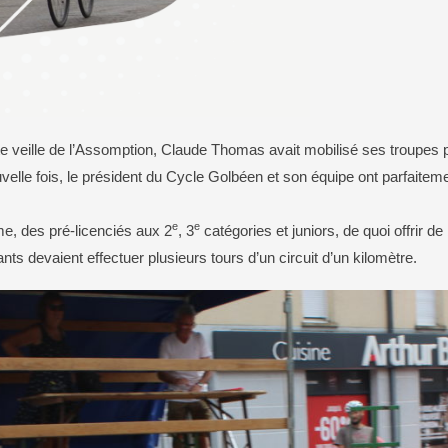
Le CHI
Salle Barbelouze ou m
Police Municipale
Son histoire
L’EHPAD
Centre culturel et d’ani
Document d’information communal sur les
Sa situation géographi
risques majeurs (DICRIM)
Golbey en chiffres
Plan tranquillité vacances
Le CCAS
Environnement
Sécurité routière
Le SDIS 88
Présentation
Les bonnes pratiques
te veille de l’Assomption, Claude Thomas avait mobilisé ses troupes p
Aides pour les jeunes
La déchèterie
lle fois, le président du Cycle Golbéen et son équipe ont parfaitement
Aides pour les familles
La collecte des déchets
Aides pour les seniors
Les déchets verts
Aides pour les personnes en difficulté
Le parc photovoltaïque
e
e
e, des pré-licenciés aux 2
, 3
catégories et juniors, de quoi offrir de
Conseil d’administration
ants devaient effectuer plusieurs tours d’un circuit d’un kilomètre.
Les arrêtés