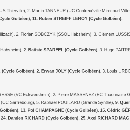
 Thierville), 2. Martin TANNEUR (UC Contrexéville Mirecourt Vitte
ycle Golbéen)
,
11. Ruben STREIFF LEROY (Cycle Golbéen).
llzach), 2. Florian SOBCZYK (SSOL Habsheim), 3. Clément LUSSIS (C
 Habsheim),
2. Batiste SPARFEL (Cycle Golbéen
), 3. Hugo PAITR
 (Cycle Golbéen)
,
2. Erwan JOLY (Cycle Golbéen)
, 3. Louis URBO
ESSE (VC Eckwersheim), 2. Pierre MASSENEZ (EC Thaonnaise Gr
(CC Sarrrebourg), 5. Raphaël POUILARD (Grande Synthe),
9. Que
Golbéen)
,
13. Pol CHAMPAGNE (Cycle Golbéen)
,
15. Cédric GÉ
,
24. Damien RICHARD (Cycle Golbéen), 25. Axel RICHARD MAGN