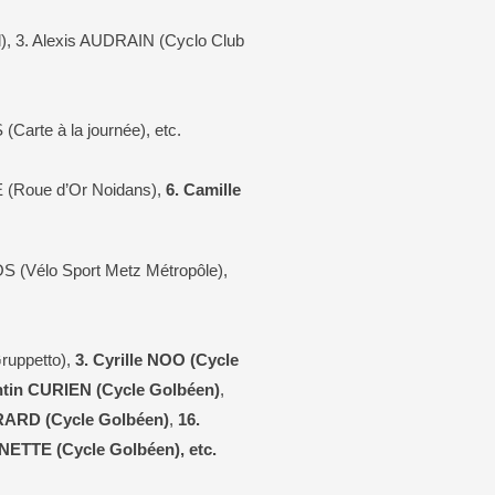
l), 3. Alexis AUDRAIN (Cyclo Club
arte à la journée), etc.
E (Roue d’Or Noidans),
6. Camille
S (Vélo Sport Metz Métropôle),
uppetto),
3. Cyrille NOO (Cycle
ntin CURIEN (Cycle Golbéen)
,
RARD (Cycle Golbéen)
,
16.
ETTE (Cycle Golbéen), etc.