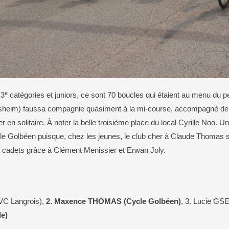
e
 3
catégories et juniors, ce sont 70 boucles qui étaient au menu du p
heim) faussa compagnie quasiment à la mi-course, accompagné de tr
 en solitaire. À noter la belle troisième place du local Cyrille Noo. 
le Golbéen puisque, chez les jeunes, le club cher à Claude Thomas s’
s cadets grâce à Clément Menissier et Erwan Joly.
VC Langrois),
2. Maxence THOMAS (Cycle Golbéen)
, 3. Lucie GS
le)