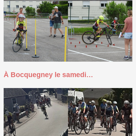
À Bocquegney le samedi…