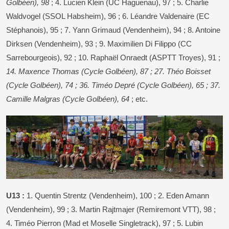
Golbéen), 98
; 4. Lucien Klein (UC Haguenau), 97 ; 5. Charlie
Waldvogel (SSOL Habsheim), 96 ; 6. Léandre Valdenaire (EC
Stéphanois), 95 ; 7. Yann Grimaud (Vendenheim), 94 ; 8. Antoine
Dirksen (Vendenheim), 93 ; 9. Maximilien Di Filippo (CC
Sarrebourgeois), 92 ; 10. Raphaël Onraedt (ASPTT Troyes), 91 ;
14. Maxence Thomas (Cycle Golbéen), 87 ; 27. Théo Boisset
(Cycle Golbéen), 74 ; 36. Timéo Depré (Cycle Golbéen), 65 ; 37.
Camille Malgras (Cycle Golbéen), 64
; etc.
U13 :
1. Quentin Strentz (Vendenheim), 100 ; 2. Eden Amann
(Vendenheim), 99 ; 3. Martin Rajtmajer (Remiremont VTT), 98 ;
4. Timéo Pierron (Mad et Moselle Singletrack), 97 ; 5. Lubin