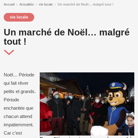
Accueil
›
Actualités
›
vie locale
›
Un marché de Noël… malgré tout !
vie locale
Un marché de Noël… malgré
tout !
Noël… Période
qui fait rêver
petits et grands.
Période
enchantée que
chacun attend
impatiemment.
Car c’est