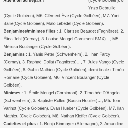
(Cycle Golbéen), 8.
Attention au départ !
Ynzo Debruille
(Cycle Golbéen), M6. Clément Ève (Cycle Golbéen), M7. Yoni
Ballie(Cycle Golbéen), Malo Lebedel (Cycle Golbéen).
Benjamines/minimes filles :
1. Clarisse Beaudet (Fagnières), 2.
Élina Jehl (Cernay), 3. Louise Mougel Cornimont BMX)…, M5.
Mélissa Boulanger (Cycle Golbéen).
Benjamins :
1. Yanis Peter (Schwenheim), 2. Ilhan Farcy
(Cernay), 3. Raphaël Dollat (Fagnières)…, 7. Jules Vanço (Cycle
Golbéen), 8. Gabin Mathieu (Cycle Golbéen), demi-finale : Timéo
Romaire (Cycle Golbéen), M6. Vincent Boulanger (Cycle
Golbéen).
Minimes :
1. Émile Mougel (Cornimont), 2. Timothée D’Angelo
(Schwenheim), 3. Baptiste Rolles (Bassin Houiller)…, M5. Tom
Varinot (Cycle Golbéen), Evan Hueber (Cycle Golbéen), M7. Ilan
Mathieu (Cycle Golbéen), M8. Nathan Kieffer (Cycle Golbéen).
Cadettes et plus :
1. Ronja Kinmayer (Allemagne), 2. Amandine