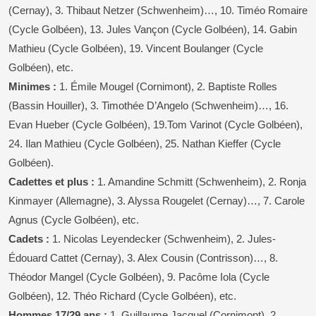
(Cernay), 3. Thibaut Netzer (Schwenheim)…, 10. Timéo Romaire
(Cycle Golbéen), 13. Jules Vançon (Cycle Golbéen), 14. Gabin
Mathieu (Cycle Golbéen), 19. Vincent Boulanger (Cycle
Golbéen), etc.
Minimes :
1. Émile Mougel (Cornimont), 2. Baptiste Rolles
(Bassin Houiller), 3. Timothée D’Angelo (Schwenheim)…, 16.
Evan Hueber (Cycle Golbéen), 19.Tom Varinot (Cycle Golbéen),
24. Ilan Mathieu (Cycle Golbéen), 25. Nathan Kieffer (Cycle
Golbéen).
Cadettes et plus :
1. Amandine Schmitt (Schwenheim), 2. Ronja
Kinmayer (Allemagne), 3. Alyssa Rougelet (Cernay)…, 7. Carole
Agnus (Cycle Golbéen), etc.
Cadets :
1. Nicolas Leyendecker (Schwenheim), 2. Jules-
Édouard Cattet (Cernay), 3. Alex Cousin (Contrisson)…, 8.
Théodor Mangel (Cycle Golbéen), 9. Pacôme Iola (Cycle
Golbéen), 12. Théo Richard (Cycle Golbéen), etc.
Hommes 17/29 ans :
1. Guillaume Jacquel (Cornimont), 2.