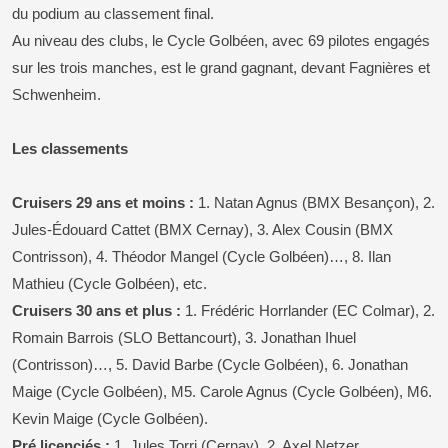
du podium au classement final.
Au niveau des clubs, le Cycle Golbéen, avec 69 pilotes engagés
sur les trois manches, est le grand gagnant, devant Fagnières et
Schwenheim.
Les classements
Cruisers 29 ans et moins :
1. Natan Agnus (BMX Besançon), 2.
Jules-Édouard Cattet (BMX Cernay), 3. Alex Cousin (BMX
Contrisson), 4. Théodor Mangel (Cycle Golbéen)…, 8. Ilan
Mathieu (Cycle Golbéen), etc.
Cruisers 30 ans et plus :
1. Frédéric Horrlander (EC Colmar), 2.
Romain Barrois (SLO Bettancourt), 3. Jonathan Ihuel
(Contrisson)…, 5. David Barbe (Cycle Golbéen), 6. Jonathan
Maige (Cycle Golbéen), M5. Carole Agnus (Cycle Golbéen), M6.
Kevin Maige (Cycle Golbéen).
Pré licenciés :
1. Jules Torri (Cernay), 2. Axel Netzer