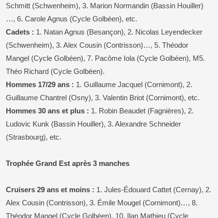
Schmitt (Schwenheim), 3. Marion Normandin (Bassin Houiller)
…, 6. Carole Agnus (Cycle Golbéen), etc.
Cadets :
1. Natan Agnus (Besançon), 2. Nicolas Leyendecker
(Schwenheim), 3. Alex Cousin (Contrisson)…, 5. Théodor
Mangel (Cycle Golbéen), 7. Pacôme Iola (Cycle Golbéen), M5.
Théo Richard (Cycle Golbéen).
Hommes 17/29 ans :
1. Guillaume Jacquel (Cornimont), 2.
Guillaume Chantrel (Osny), 3. Valentin Briot (Cornimont), etc.
Hommes 30 ans et plus :
1. Robin Beaudet (Fagnières), 2.
Ludovic Kunk (Bassin Houiller), 3. Alexandre Schneider
(Strasbourg), etc.
Trophée Grand Est après 3 manches
Cruisers 29 ans et moins :
1. Jules-Édouard Cattet (Cernay), 2.
Alex Cousin (Contrisson), 3. Émile Mougel (Cornimont)…, 8.
Théodor Mangel (Cycle Golbéen), 10. Ilan Mathieu (Cycle