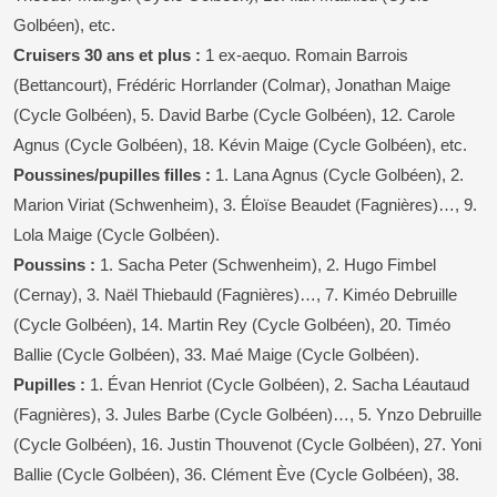
Golbéen), etc.
Cruisers 30 ans et plus :
1 ex-aequo. Romain Barrois
(Bettancourt), Frédéric Horrlander (Colmar), Jonathan Maige
(Cycle Golbéen), 5. David Barbe (Cycle Golbéen), 12. Carole
Agnus (Cycle Golbéen), 18. Kévin Maige (Cycle Golbéen), etc.
Poussines/pupilles filles :
1. Lana Agnus (Cycle Golbéen), 2.
Marion Viriat (Schwenheim), 3. Éloïse Beaudet (Fagnières)…, 9.
Lola Maige (Cycle Golbéen).
Poussins :
1. Sacha Peter (Schwenheim), 2. Hugo Fimbel
(Cernay), 3. Naël Thiebauld (Fagnières)…, 7. Kiméo Debruille
(Cycle Golbéen), 14. Martin Rey (Cycle Golbéen), 20. Timéo
Ballie (Cycle Golbéen), 33. Maé Maige (Cycle Golbéen).
Pupilles :
1. Évan Henriot (Cycle Golbéen), 2. Sacha Léautaud
(Fagnières), 3. Jules Barbe (Cycle Golbéen)…, 5. Ynzo Debruille
(Cycle Golbéen), 16. Justin Thouvenot (Cycle Golbéen), 27. Yoni
Ballie (Cycle Golbéen), 36. Clément Ève (Cycle Golbéen), 38.