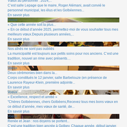
Vœux au personnel : 2024,...
C’est salle Lepage que le maire, Roger Alémani, avait convié le
personnel municipal, les élus et les Golbéennes...
En savoir plus
Voeux
« Que cette année soit la plus...
« En ce début d’année 2025, permettez-moi de vous souhaiter tous mes
meilleurs vœux.Depuis plusieurs années,...
En savoir plus
Voeux
Nos aînés ne sont pas oubliés
La municipalité est toujours aux petits soins pour nos anciens. C’est une
tradition, nouvel an rime avec présents....
En savoir plus
Voeux
Deux cérémonies bien dans la...
Corps constitués le 12 janvier, salle Barbelouze (en présence de
Laurence Rayeur-Klein, première adjointe...
En savoir plus
Voeux
« Excellence, respect et amitié »
"Chères Golbéennes, chers Golbéens,Recevez tous mes bons vœux en
ce début d’année, mes vœux de santé, de...
En savoir plus
Voeux
Renée et Jean : nos doyens se portent...
C’est une tradition bien ancrée à Golbey. Chaque année, début janvier,