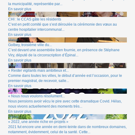
la municipalité, représentée par...
En savoir plus
Non classéVoeux
CHI : le CCAS gâte les résidents
C’est en petit comité que s’est déroulée la cérémonie des vœux au
centre hospitalier intercommunal...
En savoir plus
Voeux
Golbey, troisième ville du...
C’est devant une assemblée bien fournie, en présence de Stéphane
Viry, député de la circonscription d’Épinal...
En savoir plus
Voeux
« Rester vigilants mais ambitieux et...
Comme dans toutes les villes, le début d’année est l’occasion, pour le
premier magistrat, de recevoir, salle...
En savoir plus
Voeux
« Nous nous voulons résolument...
Nous pensions avoir vécu le pire avec cette dramatique Covid. Hélas,
nous vivons actuellement des moments très...
En savoir plus
Voeux
« 2022, une année riche en projets »
2021 fut encore une année en demi-teinte dans de nombreux domaines,
notamment, évidemment, celui de la santé. Cette...