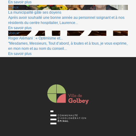
En savoir plus
Voeux
La municipalité gâte ses doyens
Après avoir souhaité une bonne année au personnel soignant et à nos
résidents du centre hospitalier, Laurence...
En savoir plus
Voeux
Roger Alémani : « Optimisme et...
"Mesdames, Messieurs, Tout d’abord, à toutes et à tous, je vous exprime,
en mon nom et au nom du conseil...
En savoir plus