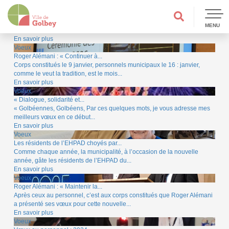
Voeux
Gâtés, les résidents de l’EHPAD !
Comme chaque année, la municipalité, à l’occasion de la nouvelle
MENU
année, gâte les résidents de l’EHPAD du...
En savoir plus
Voeux
Roger Alémani : « Continuer à...
Corps constitués le 9 janvier, personnels municipaux le 16 : janvier,
comme le veut la tradition, est le mois...
En savoir plus
Voeux
« Dialogue, solidarité et...
« Golbéennes, Golbéens, Par ces quelques mots, je vous adresse mes
meilleurs vœux en ce début...
En savoir plus
Voeux
Les résidents de l’EHPAD choyés par...
Comme chaque année, la municipalité, à l’occasion de la nouvelle
année, gâte les résidents de l’EHPAD du...
En savoir plus
Voeux
Roger Alémani : « Maintenir la...
Après ceux au personnel, c’est aux corps constitués que Roger Alémani
a présenté ses vœux pour cette nouvelle...
En savoir plus
Voeux