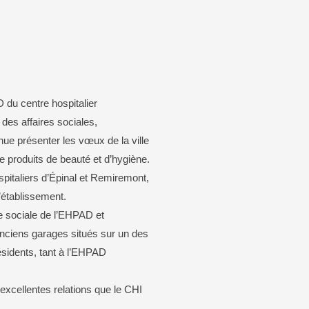
aison de Grandrupt
Carte d’identité / passeport
mation
que
 du centre hospitalier
des affaires sociales,
ue présenter les vœux de la ville
 produits de beauté et d’hygiène.
pitaliers d’Épinal et Remiremont,
’établissement.
ie sociale de l’EHPAD et
anciens garages situés sur un des
ésidents, tant à l’EHPAD
s excellentes relations que le CHI