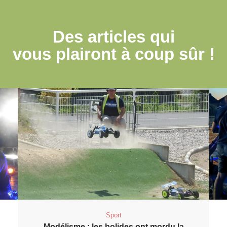
Des articles qui
vous plairont à coup sûr !
Sport
Modélisme : les bolides ont mordu la