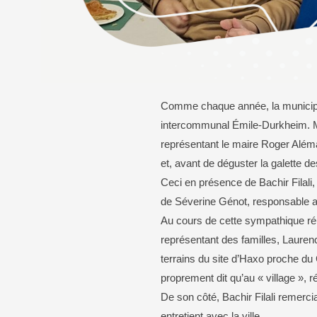
Bureaux de vote
Calendrier des élections
Transport
En voiture
Comme chaque année, la municipali
En bus
intercommunal Émile-Durkheim. Mer
À vélo
représentant le maire Roger Aléma
et, avant de déguster la galette 
Ceci en présence de Bachir Filali
de Séverine Génot, responsable a
Au cours de cette sympathique réu
représentant des familles, Lauren
terrains du site d’Haxo proche du 
proprement dit qu’au « village », 
De son côté, Bachir Filali remerciai
entretient avec la ville.