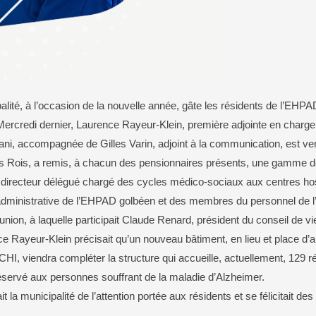
Le CHI
Salle Barbelouze ou m
Police Municipale
Son histoire
L’EHPAD
Centre culturel et d’ani
Document d’information communal sur les
Sa situation géographi
risques majeurs (DICRIM)
Golbey en chiffres
Plan tranquillité vacances
Le CCAS
Environnement
Sécurité routière
Le SDIS 88
Présentation
Les bonnes pratiques
té, à l’occasion de la nouvelle année, gâte les résidents de l’EHPAD
Aides pour les jeunes
La déchèterie
credi dernier, Laurence Rayeur-Klein, première adjointe en charge 
Aides pour les familles
La collecte des déchets
Aides pour les seniors
Les déchets verts
ni, accompagnée de Gilles Varin, adjoint à la communication, est ven
Aides pour les personnes en difficulté
Le parc photovoltaïque
des Rois, a remis, à chacun des pensionnaires présents, une gamme de
Conseil d’administration
, directeur délégué chargé des cycles médico-sociaux aux centres hos
Les arrêtés
dministrative de l’EHPAD golbéen et des membres du personnel de l
nion, à laquelle participait Claude Renard, président du conseil de v
ce Rayeur-Klein précisait qu’un nouveau bâtiment, en lieu et place d’
CHI, viendra compléter la structure qui accueille, actuellement, 129 r
réservé aux personnes souffrant de la maladie d’Alzheimer.
t la municipalité de l’attention portée aux résidents et se félicitait de