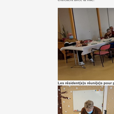
Les résident(e)s réuni(e)s pour p